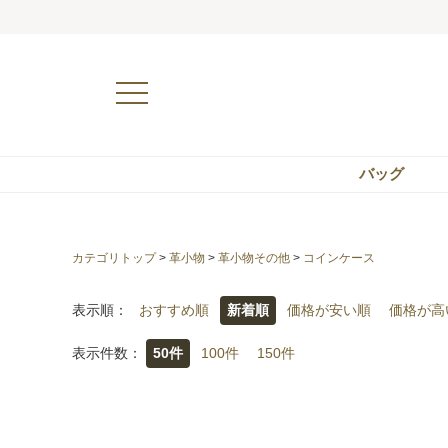
バッグ
カテゴリトップ
>
革小物
>
革小物その他
>
コインケース
表示順：
おすすめ順
新着順
価格が安い順
価格が高
表示件数：
50件
100件
150件