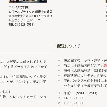
エルメス専門店
ロワールブティック 銀座中央通店
東京都中央区銀座5-8-17 中央通り
銀座プラザ58ビル1F・2F
TEL 03-6228-5538
配送について
決済完了後、ヤマト運輸・
は、まだ契約は成立しておりま
当店は全商品国内どこでも
文に関するメールをお送りさせて
海外への商品発送可(対象外
在庫状況により発送元が
ますので在庫確認のタイムラグ
宅配ボックスへのお届けは
いことがございます。予めご了
セキュリティを最重要視し
あります。
午前中（9:00～12:00）
引換・クレジットカード・ショ
14:00～16:00
16:00～18:00