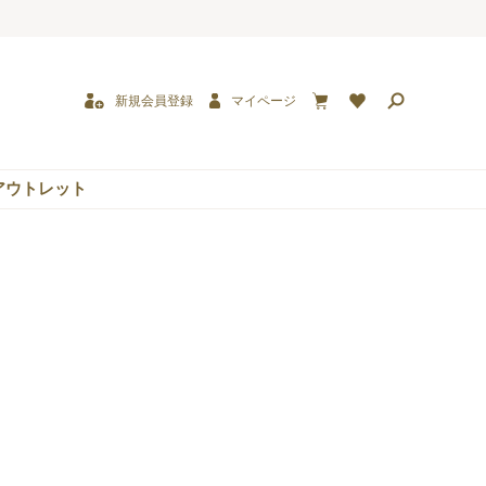
新規会員登録
マイページ
カ
検
お
ー
索
気
ト
に
入
り
アウトレット