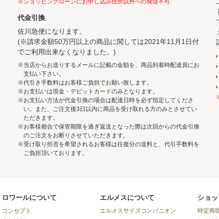
※ショッピングローンにお申し込み住所以外への発送不可
代金引換
佐川急便になります。
(※請求金額50万円以上の商品に関しては2021年11月1日付
でご利用出来なくなりました。)
※当店からお送りするメールに記載の金額を、商品到着時配達員にお
支払い下さい。
※代引き手数料はお客様ご負担でお願い致します。
※お支払いは現金・デビットカードのみとなります。
※お支払い方法が代金引換の場合は配達日時を必ず指定してくださ
い。また、ご注文後3日以内に商品を受け取れる方のみとさせてい
ただきます。
※お客様都合で保管期限を過ぎ返送となった際は次回からの代金引換
のご注文をお断りさせていただきます。
※受け取り拒否を希望されるお客様は往復分の送料と、代引手数料を
ご負担頂いております。
ロワールについて
エルメスについて
ショッ
コンセプト
エルメスサイズコンパニオン
特定商